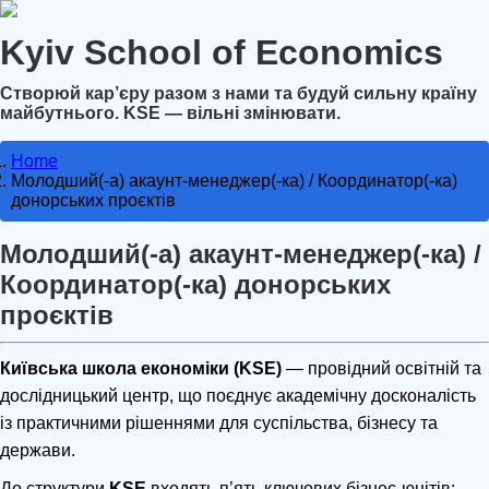
Kyiv School of Economics
Створюй кар’єру разом з нами та будуй сильну країну
майбутнього. KSE — вільні змінювати.
Home
Молодший(-а) акаунт-менеджер(-ка) / Координатор(-ка)
донорських проєктів
Молодший(-а) акаунт-менеджер(-ка) /
Координатор(-ка) донорських
проєктів
Київська школа економіки (KSE)
— провідний освітній та
дослідницький центр, що поєднує академічну досконалість
із практичними рішеннями для суспільства, бізнесу та
держави.
До структури
KSE
входять п’ять ключових бізнес-юнітів: