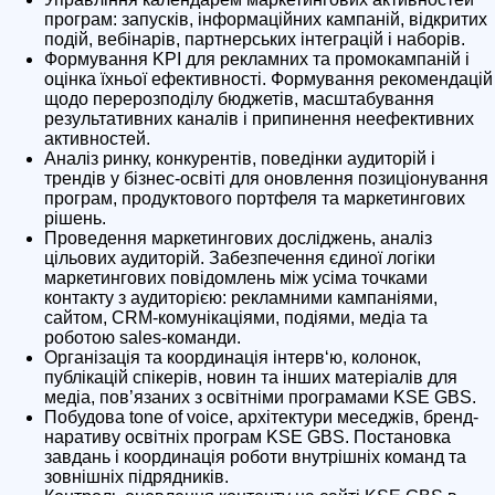
програм: запусків, інформаційних кампаній, відкритих
подій, вебінарів, партнерських інтеграцій і наборів.
Формування KPI для рекламних та промокампаній і
оцінка їхньої ефективності. Формування рекомендацій
щодо перерозподілу бюджетів, масштабування
результативних каналів і припинення неефективних
активностей.
Аналіз ринку, конкурентів, поведінки аудиторій і
трендів у бізнес-освіті для оновлення позиціонування
програм, продуктового портфеля та маркетингових
рішень.
Проведення маркетингових досліджень, аналіз
цільових аудиторій. Забезпечення єдиної логіки
маркетингових повідомлень між усіма точками
контакту з аудиторією: рекламними кампаніями,
сайтом, CRM-комунікаціями, подіями, медіа та
роботою sales-команди.
Організація та координація інтерв‘ю, колонок,
публікацій спікерів, новин та інших матеріалів для
медіа, пов’язаних з освітніми програмами KSE GBS.
Побудова tone of voice, архітектури меседжів, бренд-
наративу освітніх програм KSE GBS. Постановка
завдань і координація роботи внутрішніх команд та
зовнішніх підрядників.