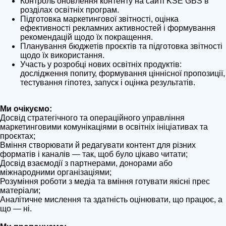
Контроль оновлення контенту на сайті KSE GBS в
розділах освітніх програм.
Підготовка маркетингової звітності, оцінка
ефективності рекламних активностей і формування
рекомендацій щодо їх покращення.
Планування бюджетів проєктів та підготовка звітності
щодо їх використання.
Участь у розробці нових освітніх продуктів:
дослідження попиту, формування ціннісної пропозиції,
тестування гіпотез, запуск і оцінка результатів.
Ми очікуємо:
Досвід стратегічного та операційного управління
маркетинговими комунікаціями в освітніх ініціативах та
проєктах;
Вміння створювати й редагувати контент для різних
форматів і каналів — так, щоб було цікаво читати;
Досвід взаємодії з партнерами, донорами або
міжнародними організаціями;
Розуміння роботи з медіа та вміння готувати якісні прес
матеріали;
Аналітичне мислення та здатність оцінювати, що працює, а
що — ні.