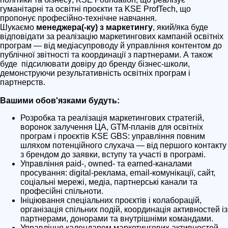
гуманітарні та освітні проєкти та KSE ProfTech, що
пропонує професійно-технічне навчання.
Шукаємо
менеджера(-ку) з маркетингу
, який/яка буде
відповідати за реалізацію маркетингових кампаній освітніх
програм — від медіасупроводу й управління контентом до
публічної звітності та координації з партнерами. А також
буде підсилювати довіру до бренду бізнес-школи,
демонструючи результативність освітніх програм і
партнерств.
Вашими обов'язками будуть:
Розробка та реалізація маркетингових стратегій,
воронок залучення ЦА, GTM-планів для освітніх
програм і проєктів KSE GBS: управління повним
шляхом потенційного слухача — від першого контакту
з брендом до заявки, вступу та участі в програмі.
Управління paid-, owned- та earned-каналами
просування: digital-реклама, email-комунікації, сайт,
соціальні мережі, медіа, партнерські канали та
професійні спільноти.
Ініціювання спеціальних проєктів і колаборацій,
організація спільних подій, координація активностей із
партнерами, донорами та внутрішніми командами.
Управління календарем маркетингових активностей