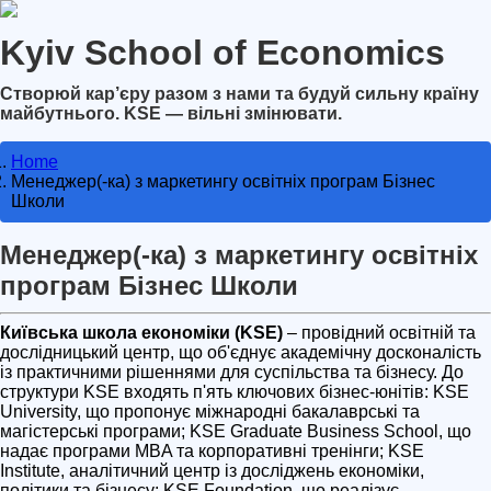
Kyiv School of Economics
Створюй кар’єру разом з нами та будуй сильну країну
майбутнього. KSE — вільні змінювати.
Home
Менеджер(-ка) з маркетингу освітніх програм Бізнес
Школи
Менеджер(-ка) з маркетингу освітніх
програм Бізнес Школи
Київська школа економіки (KSE)
– провідний освітній та
дослідницький центр, що об'єднує академічну досконалість
із практичними рішеннями для суспільства та бізнесу. До
структури KSE входять п'ять ключових бізнес-юнітів: KSE
University, що пропонує міжнародні бакалаврські та
магістерські програми; KSE Graduate Business School, що
надає програми MBA та корпоративні тренінги; KSE
Institute, аналітичний центр із досліджень економіки,
політики та бізнесу; KSE Foundation, що реалізує