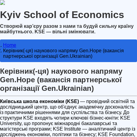
Kyiv School of Economics
Створюй кар’єру разом з нами та будуй сильну країну
майбутнього. KSE — вільні змінювати.
Home
Керівник(-ця) наукового напряму Gen.Hope (вакансія
партнерської організації Gen.Ukrainian)
Керівник(-ця) наукового напряму
Gen.Hope (вакансія партнерської
організації Gen.Ukrainian)
Київська школа економіки (KSE)
— провідний освітній та
дослідницький центр, що об'єднує академічну досконалість
із практичними рішеннями для суспільства та бізнесу. До
структури KSE входять чотири ключові бізнес-юніти: KSE
University, що пропонує міжнародні бакалаврські та
магістерські програми; KSE Institute — аналітичний центр із
досліджень економіки, політики та бізнесу; KSE Foundation,