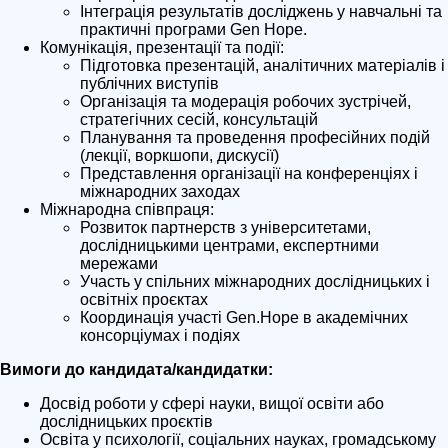
Інтеграція результатів досліджень у навчальні та
практичні програми Gen Hope.
Комунікація, презентації та події:
Підготовка презентацій, аналітичних матеріалів і
публічних виступів
Організація та модерація робочих зустрічей,
стратегічних сесій, консультацій
Планування та проведення професійних подій
(лекції, воркшопи, дискусії)
Представлення організації на конференціях і
міжнародних заходах
Міжнародна співпраця:
Розвиток партнерств з університетами,
дослідницькими центрами, експертними
мережами
Участь у спільних міжнародних дослідницьких і
освітніх проєктах
Координація участі Gen.Hope в академічних
консорціумах і подіях
Вимоги до кандидата/кандидатки:
Досвід роботи у сфері науки, вищої освіти або
дослідницьких проєктів
Освіта у психології, соціальних науках, громадському