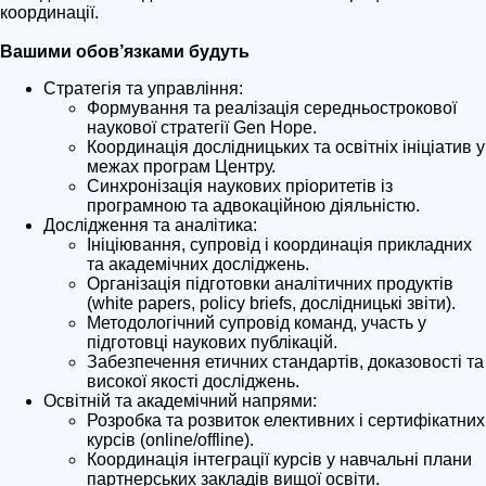
координації.
Вашими обов’язками будуть
Стратегія та управління:
Формування та реалізація середньострокової
наукової стратегії Gen Hope.
Координація дослідницьких та освітніх ініціатив у
межах програм Центру.
Синхронізація наукових пріоритетів із
програмною та адвокаційною діяльністю.
Дослідження та аналітика:
Ініціювання, супровід і координація прикладних
та академічних досліджень.
Організація підготовки аналітичних продуктів
(white papers, policy briefs, дослідницькі звіти).
Методологічний супровід команд, участь у
підготовці наукових публікацій.
Забезпечення етичних стандартів, доказовості та
високої якості досліджень.
Освітній та академічний напрями:
Розробка та розвиток елективних і сертифікатних
курсів (online/offline).
Координація інтеграції курсів у навчальні плани
партнерських закладів вищої освіти.