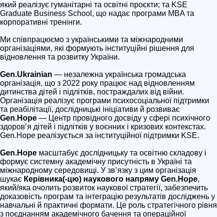
який реалізує гуманітарні та освітні проєкти; та KSE
Graduate Business School, що надає програми MBA та
корпоративні тренінги.
Ми співпрацюємо з українськими та міжнародними
організаціями, які формують інституційні рішення для
відновлення та розвитку України.
Gen.Ukrainian
— незалежна українська громадська
організація, що з 2022 року працює над відновленням
дитинства дітей і підлітків, постраждалих від війни.
Організація реалізує програми психосоціальної підтримки
та реабілітації, дослідницькі ініціативи й розвиває
Gen.Hope
— Центр провідного досвіду у сфері психічного
здоровʼя дітей і підлітків у воєнних і кризових контекстах.
Gen.Hope реалізується за інституційної підтримки KSE.
Gen.Hope
масштабує дослідницьку та освітню складову і
формує системну академічну присутність в Україні та
міжнародному середовищі. У зв’язку з цим організація
шукає
Керівника(-цю) наукового напряму Gen.Hope
,
який/яка очолить розвиток наукової стратегії, забезпечить
доказовість програм та інтеграцію результатів досліджень у
навчальні й практичні формати. Це роль стратегічного рівня
з поєднанням академічного бачення та операційної