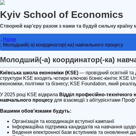
Kyiv School of Economics
Створюй кар’єру разом з нами та будуй сильну країну 
Home
Молодший(-а) координатор(-ка) навчального процесу
Молодший(-а) координатор(-ка) навч
Київська школа економіки (KSE)
— провідний освітній та 
структури KSE входять чотири ключові бізнес-юніти: KSE Uni
економіки, політики та бізнесу; KSE Foundation, який реалі
У 2025 році KSE відкрила
Відділ професійно-технічного 
навчального процесу
для взаємодії з абітурієнтами ПрофТ
Вашими обов'язками будуть:
Організація та координація вступної кампанії
Інформаційна підтримка кандидатів на навчання щодо е
Ведення електронної бази вступників та оновлення да