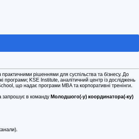
з практичними рішеннями для суспільства та бізнесу. До
і програми; KSE Institute, аналітичний центр із досліджень
s School, що надає програми MBA та корпоративні тренінги.
та запрошує в команду
Молодшого(-у) координатора(-ку)
канали).