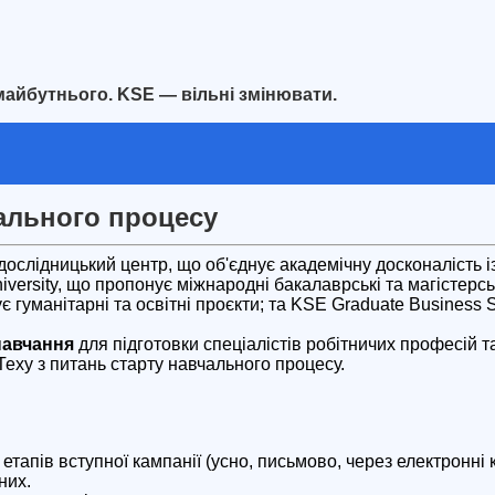
майбутнього. KSE — вільні змінювати.
ального процесу
дослідницький центр, що об'єднує академічну досконалість і
versity, що пропонує міжнародні бакалаврські та магістерськ
зує гуманітарні та освітні проєкти; та KSE Graduate Busines
навчання
для підготовки спеціалістів робітничих професій 
еху з питань старту навчального процесу.
тапів вступної кампанії (усно, письмово, через електронні 
них.