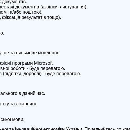
 документів.
естачі документів (дзвінки, листування).
ном та/або поштою).
 фіксація результатів тощо).
ю.
 усне та письмове мовлення.
існі програми Microsoft.
ивної роботи - буде перевагою.
(підлітки, дорослі) - буде перевагою.
ального в даний час.
тку та лікарняні.
ської мови.
ної та інноваційної економіки України. Приєднуйтесь до ко