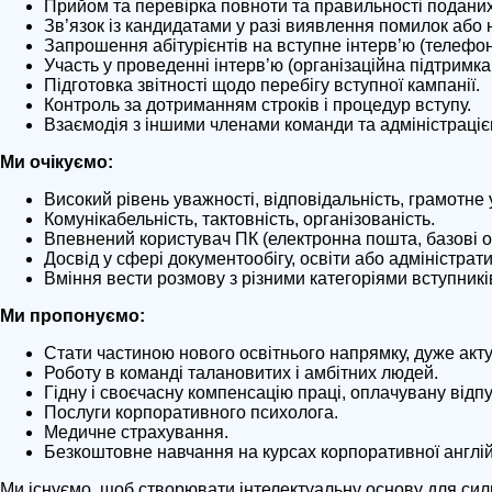
Прийом та перевірка повноти та правильності поданих
Зв’язок із кандидатами у разі виявлення помилок або н
Запрошення абітурієнтів на вступне інтерв’ю (телефо
Участь у проведенні інтерв’ю (організаційна підтримка,
Підготовка звітності щодо перебігу вступної кампанії.
Контроль за дотриманням строків і процедур вступу.
Взаємодія з іншими членами команди та адміністраціє
Ми очікуємо:
Високий рівень уважності, відповідальність, грамотне
Комунікабельність, тактовність, організованість.
Впевнений користувач ПК (електронна пошта, базові оф
Досвід у сфері документообігу, освіти або адміністрат
Вміння вести розмову з різними категоріями вступників 
Ми пропонуємо:
Стати частиною нового освітнього напрямку, дуже акту
Роботу в команді талановитих і амбітних людей.
Гідну і своєчасну компенсацію праці, оплачувану відпус
Послуги корпоративного психолога.
Медичне страхування.
Безкоштовне навчання на курсах корпоративної англій
Ми існуємо, щоб створювати інтелектуальну основу для силь